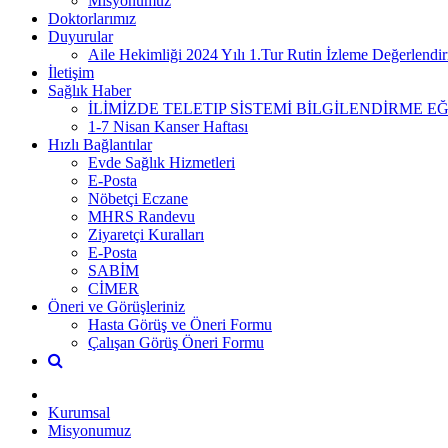
Misyonumuz
Doktorlarımız
Duyurular
Aile Hekimliği 2024 Yılı 1.Tur Rutin İzleme Değerlend
İletişim
Sağlık Haber
İLİMİZDE TELETIP SİSTEMİ BİLGİLENDİRME EĞ
1-7 Nisan Kanser Haftası
Hızlı Bağlantılar
Evde Sağlık Hizmetleri
E-Posta
Nöbetçi Eczane
MHRS Randevu
Ziyaretçi Kuralları
E-Posta
SABİM
CİMER
Öneri ve Görüşleriniz
Hasta Görüş ve Öneri Formu
Çalışan Görüş Öneri Formu
Kurumsal
Misyonumuz