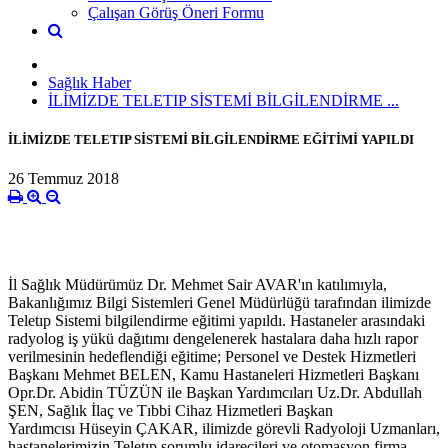
Çalışan Görüş Öneri Formu
Sağlık Haber
İLİMİZDE TELETIP SİSTEMİ BİLGİLENDİRME ...
İLİMİZDE TELETIP SİSTEMİ BİLGİLENDİRME EĞİTİMİ YAPILDI
26 Temmuz 2018
İl Sağlık Müdürümüz Dr. Mehmet Sair AVAR'ın katılımıyla,
Bakanlığımız Bilgi Sistemleri Genel Müdürlüğü tarafından ilimizde
Teletıp Sistemi bilgilendirme eğitimi yapıldı. Hastaneler arasındaki
radyolog iş yükü dağıtımı dengelenerek hastalara daha hızlı rapor
verilmesinin hedeflendiği eğitime; Personel ve Destek Hizmetleri
Başkanı Mehmet BELEN, Kamu Hastaneleri Hizmetleri Başkanı
Opr.Dr. Abidin TÜZÜN ile Başkan Yardımcıları Uz.Dr. Abdullah
ŞEN, Sağlık İlaç ve Tıbbi Cihaz Hizmetleri Başkan
Yardımcısı Hüseyin ÇAKAR, ilimizde görevli Radyoloji Uzmanları,
hastanelerimizin Teletıp sorumlu idarecileri ve otomasyon firma