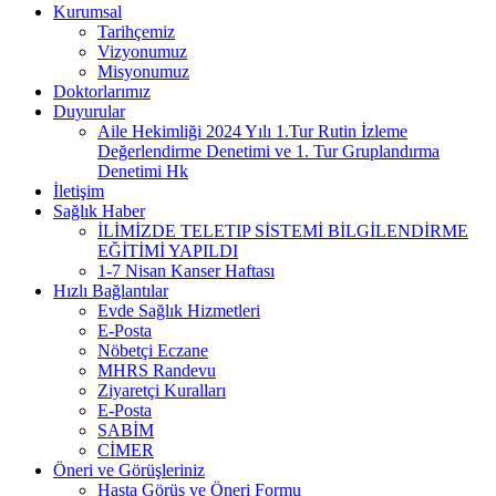
Kurumsal
Tarihçemiz
Vizyonumuz
Misyonumuz
Doktorlarımız
Duyurular
Aile Hekimliği 2024 Yılı 1.Tur Rutin İzleme
Değerlendirme Denetimi ve 1. Tur Gruplandırma
Denetimi Hk
İletişim
Sağlık Haber
İLİMİZDE TELETIP SİSTEMİ BİLGİLENDİRME
EĞİTİMİ YAPILDI
1-7 Nisan Kanser Haftası
Hızlı Bağlantılar
Evde Sağlık Hizmetleri
E-Posta
Nöbetçi Eczane
MHRS Randevu
Ziyaretçi Kuralları
E-Posta
SABİM
CİMER
Öneri ve Görüşleriniz
Hasta Görüş ve Öneri Formu