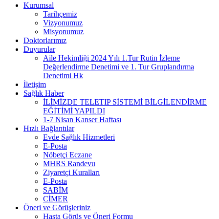
Kurumsal
Tarihçemiz
Vizyonumuz
Misyonumuz
Doktorlarımız
Duyurular
Aile Hekimliği 2024 Yılı 1.Tur Rutin İzleme
Değerlendirme Denetimi ve 1. Tur Gruplandırma
Denetimi Hk
İletişim
Sağlık Haber
İLİMİZDE TELETIP SİSTEMİ BİLGİLENDİRME
EĞİTİMİ YAPILDI
1-7 Nisan Kanser Haftası
Hızlı Bağlantılar
Evde Sağlık Hizmetleri
E-Posta
Nöbetçi Eczane
MHRS Randevu
Ziyaretçi Kuralları
E-Posta
SABİM
CİMER
Öneri ve Görüşleriniz
Hasta Görüş ve Öneri Formu