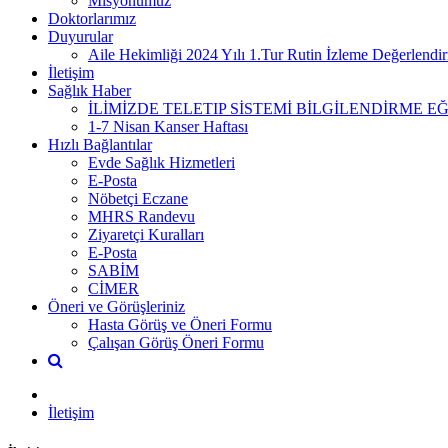
Misyonumuz
Doktorlarımız
Duyurular
Aile Hekimliği 2024 Yılı 1.Tur Rutin İzleme Değerlend
İletişim
Sağlık Haber
İLİMİZDE TELETIP SİSTEMİ BİLGİLENDİRME EĞ
1-7 Nisan Kanser Haftası
Hızlı Bağlantılar
Evde Sağlık Hizmetleri
E-Posta
Nöbetçi Eczane
MHRS Randevu
Ziyaretçi Kuralları
E-Posta
SABİM
CİMER
Öneri ve Görüşleriniz
Hasta Görüş ve Öneri Formu
Çalışan Görüş Öneri Formu
İletişim