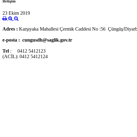
İletişim
23 Ekim 2019
Adres :
Karşıyaka Mahallesi Çermik Caddesi No :56 Çüngüş/Diyarb
e-posta : cungusdh@saglik.gov.tr
Tel
: 0412 5412123
(ACİL): 0412 5412124