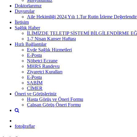
Misyonumuz
Doktorlarımız
Duyurular
Aile Hekimliği 2024 Yılı 1.Tur Rutin İzleme Değerlend
İletişim
Sağlık Haber
İLİMİZDE TELETIP SİSTEMİ BİLGİLENDİRME EĞ
1-7 Nisan Kanser Haftası
Hızlı Bağlantılar
Evde Sağlık Hizmetleri
E-Posta
Nöbetçi Eczane
MHRS Randevu
Ziyaretçi Kuralları
E-Posta
SABİM
CİMER
Öneri ve Görüşleriniz
Hasta Görüş ve Öneri Formu
Çalışan Görüş Öneri Formu
fotoğraflar